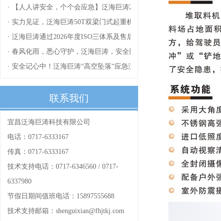
·
【人人讲安全，个个会应急】泛海巨涛2026安全生产月知识竞赛圆满
·
实力见证，泛海巨涛50T双梁门式起重机型式试验圆满完成！
·
泛海巨涛通过2026年度ISO三体系及售后服务体系复审
·
春风化雨，悉心守护，泛海巨涛，安全同行！
·
安全记心中！泛海巨涛“高空坠落“应急演练！
联系我们
宜昌泛海巨涛科技有限公司
电话：0717-6333167
传真：0717-6333167
技术支持电话：0717-6346560 / 0717-
6337980
节假日期间值班电话：15897555688
技术支持邮箱：shenguixian@fhjtkj.com