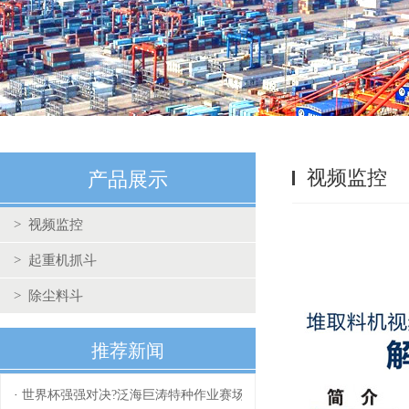
视频监控
产品展示
> 视频监控
> 起重机抓斗
> 除尘料斗
推荐新闻
·
世界杯强强对决?泛海巨涛特种作业赛场上的表现同样出色!