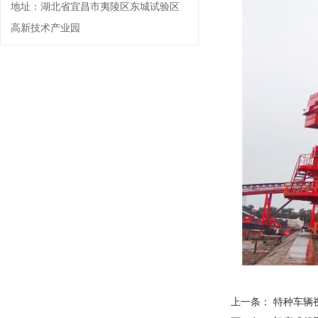
地址：湖北省宜昌市夷陵区东城试验区
高新技术产业园
上一条：
特种车辆